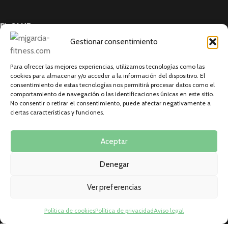
EL CLUB
Gestionar consentimiento
Elite Club
Planes
Para ofrecer las mejores experiencias, utilizamos tecnologías como las
Mi cuenta
cookies para almacenar y/o acceder a la información del dispositivo. El
consentimiento de estas tecnologías nos permitirá procesar datos como el
comportamiento de navegación o las identificaciones únicas en este sitio.
DE INTERÉS
No consentir o retirar el consentimiento, puede afectar negativamente a
ciertas características y funciones.
Aviso legal
Política de privacidad
Aceptar
Terminos y condiciones
Política de cookies (UE)
Denegar
RECURSOS
Ver preferencias
Mi Instagram
Política de cookies
Política de privacidad
Aviso legal
Servicios
Testimonios reales