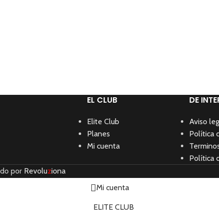
EL CLUB
DE INTE
Elite Club
Aviso leg
Planes
Política 
Mi cuenta
Terminos
Política 
ado por
Revolu
z
iona
Mi cuenta
ELITE CLUB