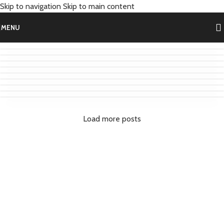
Skip to navigation
Skip to main content
Femoral tipo sumo
MENU
Femoral en máquina de pie II
Peso muerto piernas rectas
Curl Nórdico en máquina
Peso muerto unilateral
Peso muerto Rumano
Femoral sentado en máquina
Curl nórdico
Femoral de pie en polea
Femoral tumbado (Curl femoral)
Load more posts