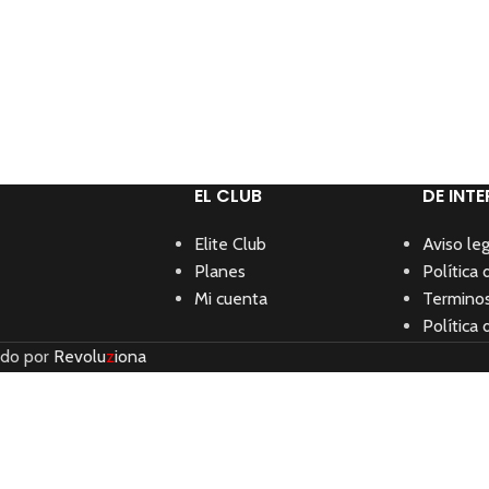
EL CLUB
DE INTE
Elite Club
Aviso leg
Planes
Política 
Mi cuenta
Terminos
Política 
ado por
Revolu
z
iona