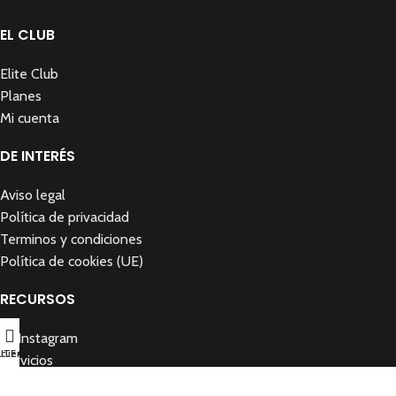
EL CLUB
Elite Club
Planes
Mi cuenta
DE INTERÉS
Aviso legal
Política de privacidad
Terminos y condiciones
Política de cookies (UE)
RECURSOS
Mi Instagram
 cuenta
LITE CLUB
Servicios
Testimonios reales