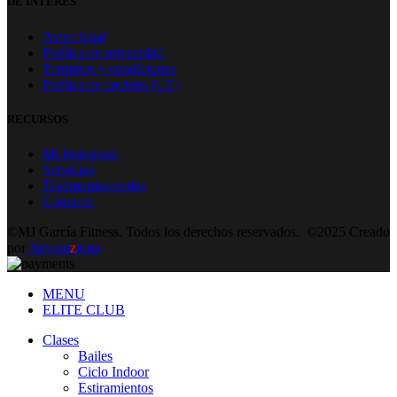
DE INTERÉS
Aviso legal
Política de privacidad
Terminos y condiciones
Política de cookies (UE)
RECURSOS
Mi Instagram
Servicios
Testimonios reales
Contacto
©MJ García Fitness. Todos los derechos reservados. ©2025 Creado
por
Revolu
z
iona
MENU
ELITE CLUB
Clases
Bailes
Ciclo Indoor
Estiramientos