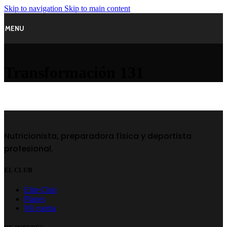
Skip to navigation
Skip to main content
MENU
Transformación 131
Nutricionista, preparadora física y deportista
profesional.
EL CLUB
Elite Club
Planes
Mi cuenta