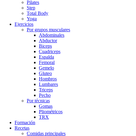
Pilates
Step
Total Body
Yoga
Ejercicios
Por grupos musculares
Abdominales
Abductor
Biceps
Cuadriceps
Espalda
Femoral
Gemelo
Gluteo
Hombros
Lumbares
Triceps
Pecho
Por técnicas
Gomas
Pliométricos
TRX
Formación
Recetas
Comidas principales