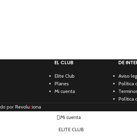
EL CLUB
DE INTE
Elite Club
Aviso leg
Planes
Política 
Mi cuenta
Terminos
Política 
ado por
Revolu
z
iona
Mi cuenta
ELITE CLUB