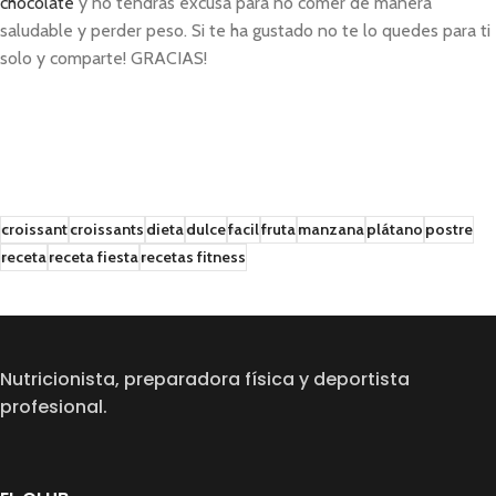
chocolate
y no tendrás excusa para no comer de manera
saludable y perder peso. Si te ha gustado no te lo quedes para ti
solo y comparte! GRACIAS!
croissant
croissants
dieta
dulce
facil
fruta
manzana
plátano
postre
receta
receta fiesta
recetas fitness
Nutricionista, preparadora física y deportista
profesional.